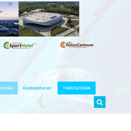
osztás
Úszásoktatás
TANUSZODÁK