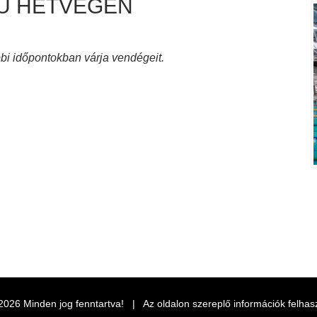
ZÚ HÉTVÉGÉN
bi időpontokban várja vendégeit.
2026
Minden jog fenntartva! | Az oldalon szereplő információk felhas