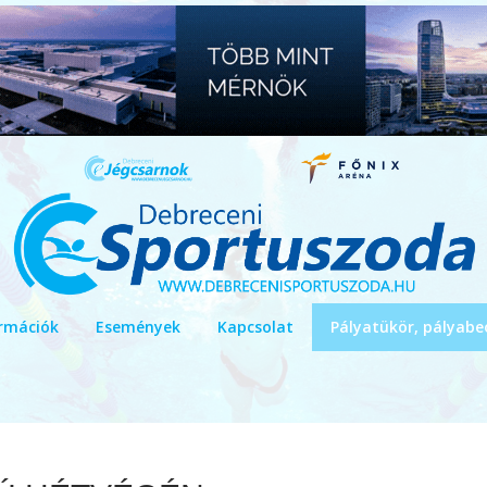
rmációk
Események
Kapcsolat
Pályatükör, pályabe