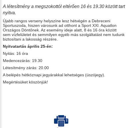
A létesítmény a megszokottól eltérően 16 és 19.30 között tart
nyitva.
Újabb rangos verseny helyszíne lesz hétvégén a Debreceni
Sportuszoda, hiszen városunk ad otthont a Sport XXI. Aquatlon
Országos Döntőnek. Az esemény ideje alatt, 8 és 16 óra között
sem vízfelületet és semmilyen egyéb más szolgáltatást nem tudunk
biztosítani a lakosság részére.
Nyitvatartás április 25-én:
Nyitás: 16 óra
Medencezárás: 19.30
Létesítmény zárás: 20.00
A belépés hétköznapi jegyárakkal lehetséges (úszójegy).
Megértésüket köszönjük!