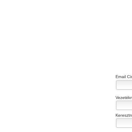
Email C
Vezeték
Kereszt