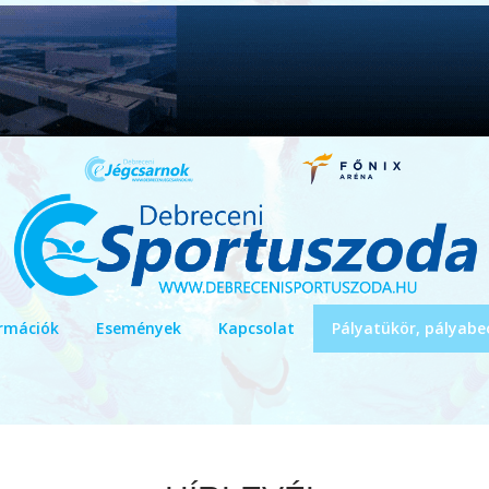
rmációk
Események
Kapcsolat
Pályatükör, pályabe