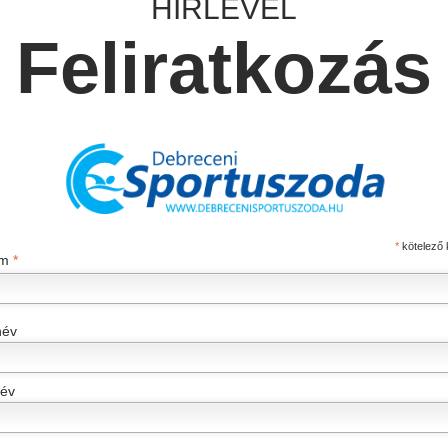
HÍRLEVÉL
Feliratkozás
*
kötelező k
ím
*
név
név