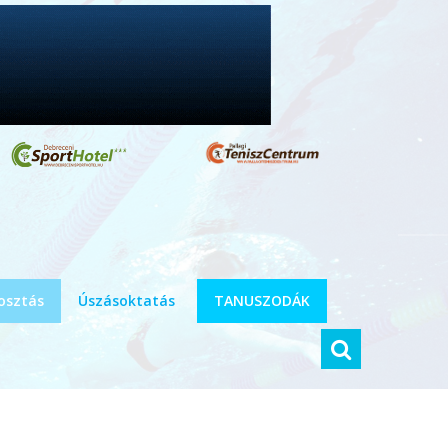
osztás
Úszásoktatás
TANUSZODÁK