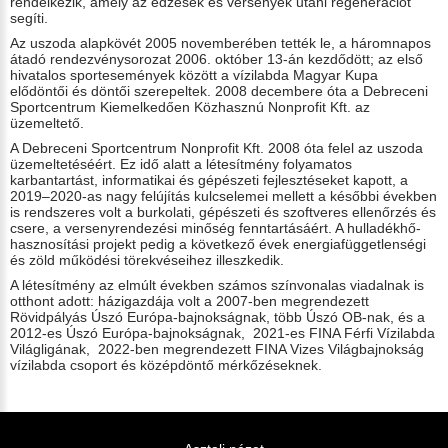
rendelkezik, amely az edzések és versenyek utáni regenerációt
segíti.
Az uszoda alapkövét 2005 novemberében tették le, a háromnapos
átadó rendezvénysorozat 2006. október 13-án kezdődött; az első
hivatalos sportesemények között a vízilabda Magyar Kupa
elődöntői és döntői szerepeltek. 2008 decembere óta a Debreceni
Sportcentrum Kiemelkedően Közhasznú Nonprofit Kft. az
üzemeltető.
A Debreceni Sportcentrum Nonprofit Kft. 2008 óta felel az uszoda
üzemeltetéséért. Ez idő alatt a létesítmény folyamatos
karbantartást, informatikai és gépészeti fejlesztéseket kapott, a
2019–2020-as nagy felújítás kulcselemei mellett a későbbi években
is rendszeres volt a burkolati, gépészeti és szoftveres ellenőrzés és
csere, a versenyrendezési minőség fenntartásáért. A hulladékhő-
hasznosítási projekt pedig a következő évek energiafüggetlenségi
és zöld működési törekvéseihez illeszkedik.
A létesítmény az elmúlt években számos színvonalas viadalnak is
otthont adott: házigazdája volt a 2007-ben megrendezett
Rövidpályás Úszó Európa-bajnokságnak, több Úszó OB-nak, és a
2012-es Úszó Európa-bajnokságnak, 2021-es FINA Férfi Vízilabda
Világligának, 2022-ben megrendezett FINA Vizes Világbajnokság
vízilabda csoport és középdöntő mérkőzéseknek.