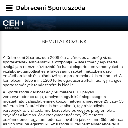
Debreceni Sportuszoda
BEMUTATKOZUNK
A Debreceni Sportuszoda 2006 óta a város és a térség vizes
sportéletének emblematikus központja. A létesítmény egyszerre
szolgálja a nemzetközi szintű és hazai élsportot, és versenyeket, a
vízilabda-utánpótlást és a lakossági úszókat, miközben úszó
edzőtáboroknak és különböző sportprogramoknak is otthont ad. A
komplexum több mint 1200 fő befogadására alkalmas, így rangos
sportesemények rendezésére is ideális.
A Sportuszoda gerincét egy 50 méteres, 10 pályás
versenymedence adja, amelynek egyik különlegessége a
mozgatható válaszfal, ennek köszönhetően a medence 25 vagy 33
méteres konfigurációban is használható, így rövidpályás
versenyekre, vízilabda-mérkőzésekre és vegyes programokra
egyaránt alkalmas. A versenymedencét egy 25 méteres
edzőmedence, egy tanmedence, továbbá jakuzzi, merülőmedence
és finn szauna egészíti ki. Az uszoda kültéri termálmedencével is