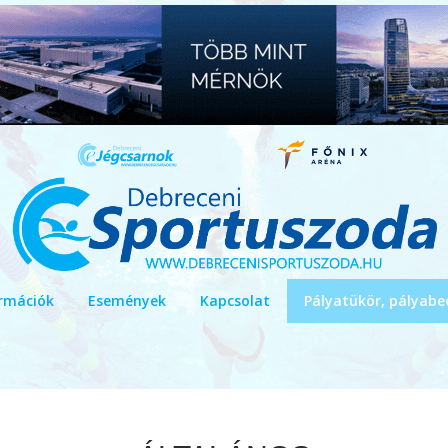
rmációk
Események
Kapcsolat
Pályatükör, pályabe