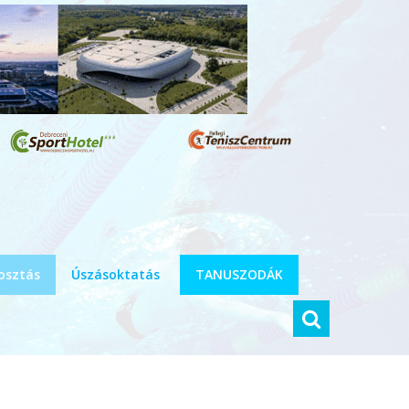
osztás
Úszásoktatás
TANUSZODÁK